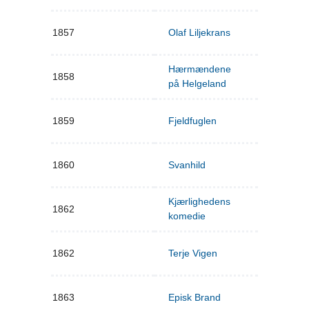
1857
Olaf Liljekrans
Hærmændene
1858
på Helgeland
1859
Fjeldfuglen
1860
Svanhild
Kjærlighedens
1862
komedie
1862
Terje Vigen
1863
Episk Brand