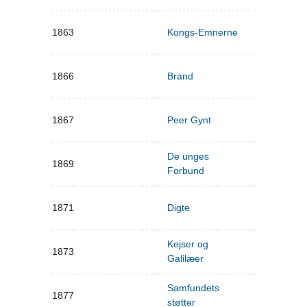
1863
Kongs-Emnerne
1866
Brand
1867
Peer Gynt
De unges
1869
Forbund
1871
Digte
Kejser og
1873
Galilæer
Samfundets
1877
støtter