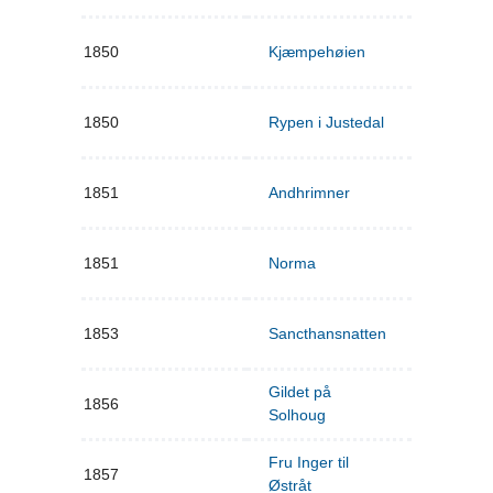
1850
Kjæmpehøien
1850
Rypen i Justedal
1851
Andhrimner
1851
Norma
1853
Sancthansnatten
Gildet på
1856
Solhoug
Fru Inger til
1857
Østråt