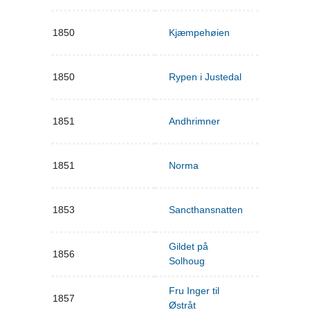
1850
Kjæmpehøien
1850
Rypen i Justedal
1851
Andhrimner
1851
Norma
1853
Sancthansnatten
Gildet på
1856
Solhoug
Fru Inger til
1857
Østråt