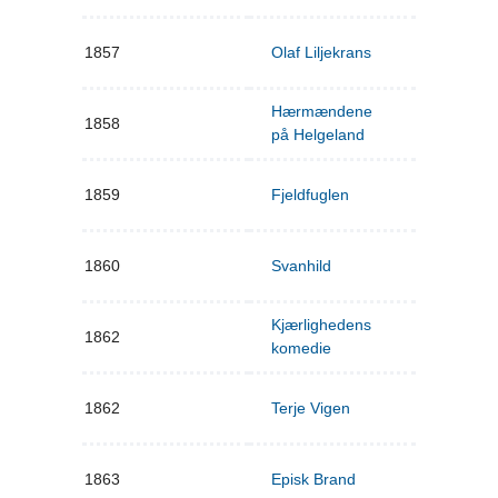
1857
Olaf Liljekrans
Hærmændene
1858
på Helgeland
1859
Fjeldfuglen
1860
Svanhild
Kjærlighedens
1862
komedie
1862
Terje Vigen
1863
Episk Brand