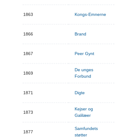
1863
Kongs-Emnerne
1866
Brand
1867
Peer Gynt
De unges
1869
Forbund
1871
Digte
Kejser og
1873
Galilæer
Samfundets
1877
støtter