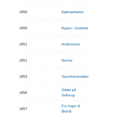
1850
Kjæmpehøien
1850
Rypen i Justedal
1851
Andhrimner
1851
Norma
1853
Sancthansnatten
Gildet på
1856
Solhoug
Fru Inger til
1857
Østråt