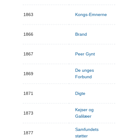
1863
Kongs-Emnerne
1866
Brand
1867
Peer Gynt
De unges
1869
Forbund
1871
Digte
Kejser og
1873
Galilæer
Samfundets
1877
støtter