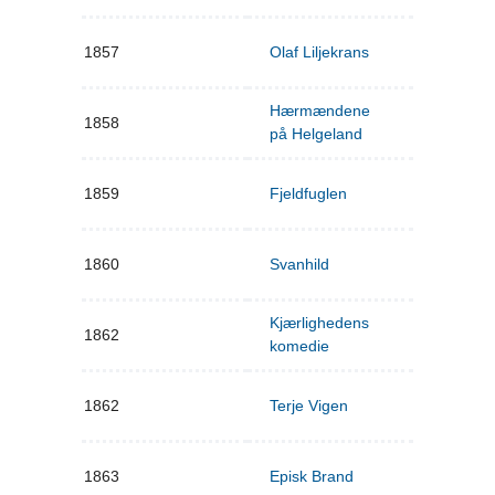
1857
Olaf Liljekrans
Hærmændene
1858
på Helgeland
1859
Fjeldfuglen
1860
Svanhild
Kjærlighedens
1862
komedie
1862
Terje Vigen
1863
Episk Brand