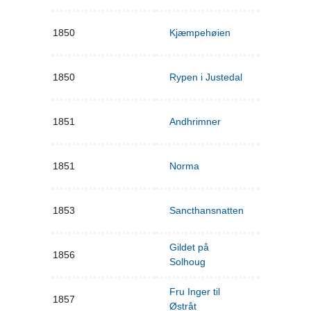
1850
Kjæmpehøien
1850
Rypen i Justedal
1851
Andhrimner
1851
Norma
1853
Sancthansnatten
Gildet på
1856
Solhoug
Fru Inger til
1857
Østråt