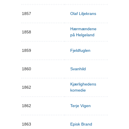
1857
Olaf Liljekrans
Hærmændene
1858
på Helgeland
1859
Fjeldfuglen
1860
Svanhild
Kjærlighedens
1862
komedie
1862
Terje Vigen
1863
Episk Brand