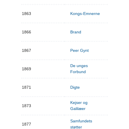
1863
Kongs-Emnerne
1866
Brand
1867
Peer Gynt
De unges
1869
Forbund
1871
Digte
Kejser og
1873
Galilæer
Samfundets
1877
støtter