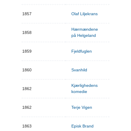
1857
Olaf Liljekrans
Hærmændene
1858
på Helgeland
1859
Fjeldfuglen
1860
Svanhild
Kjærlighedens
1862
komedie
1862
Terje Vigen
1863
Episk Brand