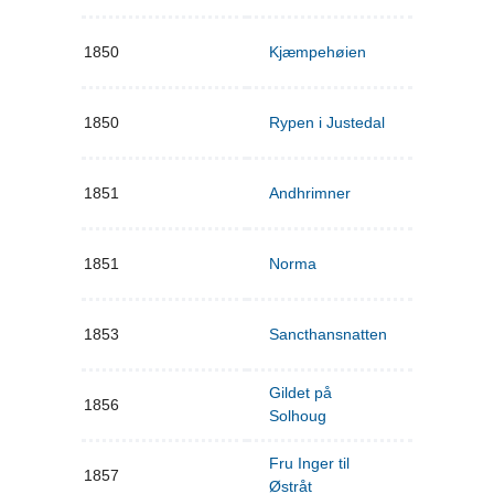
1850
Kjæmpehøien
1850
Rypen i Justedal
1851
Andhrimner
1851
Norma
1853
Sancthansnatten
Gildet på
1856
Solhoug
Fru Inger til
1857
Østråt