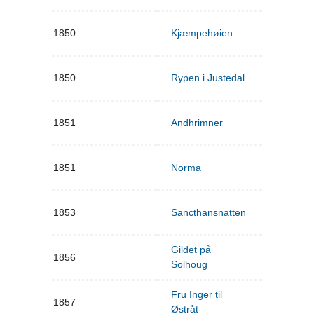
1850
Kjæmpehøien
1850
Rypen i Justedal
1851
Andhrimner
1851
Norma
1853
Sancthansnatten
Gildet på
1856
Solhoug
Fru Inger til
1857
Østråt