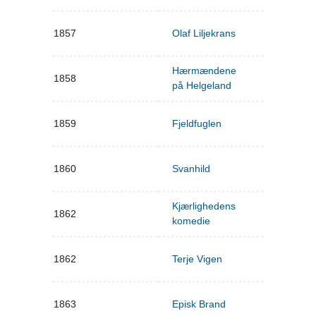
1857
Olaf Liljekrans
Hærmændene
1858
på Helgeland
1859
Fjeldfuglen
1860
Svanhild
Kjærlighedens
1862
komedie
1862
Terje Vigen
1863
Episk Brand