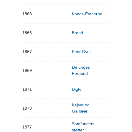
1863
Kongs-Emnerne
1866
Brand
1867
Peer Gynt
De unges
1869
Forbund
1871
Digte
Kejser og
1873
Galilæer
Samfundets
1877
støtter