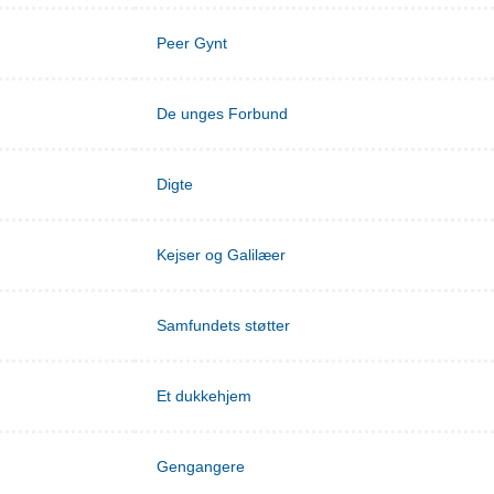
Peer Gynt
De unges Forbund
Digte
Kejser og Galilæer
Samfundets støtter
Et dukkehjem
Gengangere