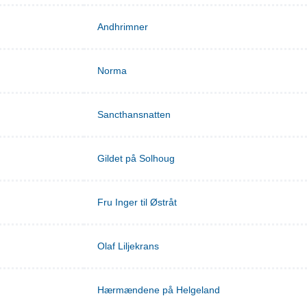
Andhrimner
Norma
Sancthansnatten
Gildet på Solhoug
Fru Inger til Østråt
Olaf Liljekrans
Hærmændene på Helgeland