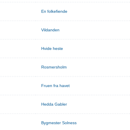
En folkefiende
Vildanden
Hvide heste
Rosmersholm
Fruen fra havet
Hedda Gabler
Bygmester Solness