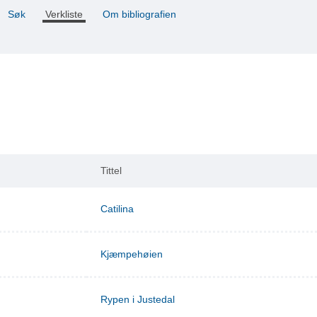
Søk
Verkliste
Om bibliografien
Tittel
Catilina
Kjæmpehøien
Rypen i Justedal