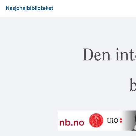
Den int
b