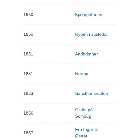
1850
Kjæmpehøien
1850
Rypen i Justedal
1851
Andhrimner
1851
Norma
1853
Sancthansnatten
Gildet på
1856
Solhoug
Fru Inger til
1857
Østråt