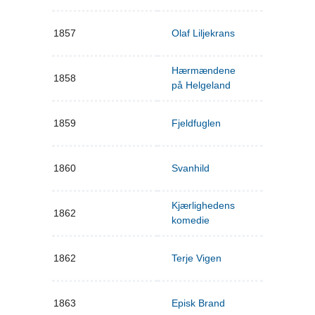
1857
Olaf Liljekrans
Hærmændene
1858
på Helgeland
1859
Fjeldfuglen
1860
Svanhild
Kjærlighedens
1862
komedie
1862
Terje Vigen
1863
Episk Brand