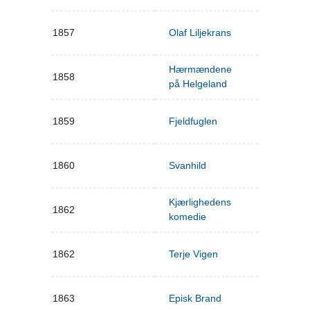
1857
Olaf Liljekrans
Hærmændene
1858
på Helgeland
1859
Fjeldfuglen
1860
Svanhild
Kjærlighedens
1862
komedie
1862
Terje Vigen
1863
Episk Brand