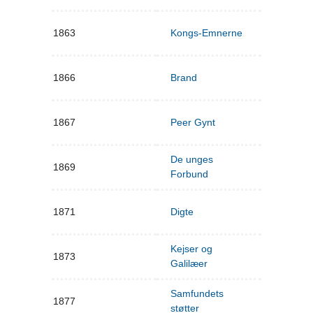
1863
Kongs-Emnerne
1866
Brand
1867
Peer Gynt
De unges
1869
Forbund
1871
Digte
Kejser og
1873
Galilæer
Samfundets
1877
støtter