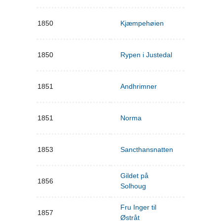
1850
Kjæmpehøien
1850
Rypen i Justedal
1851
Andhrimner
1851
Norma
1853
Sancthansnatten
Gildet på
1856
Solhoug
Fru Inger til
1857
Østråt