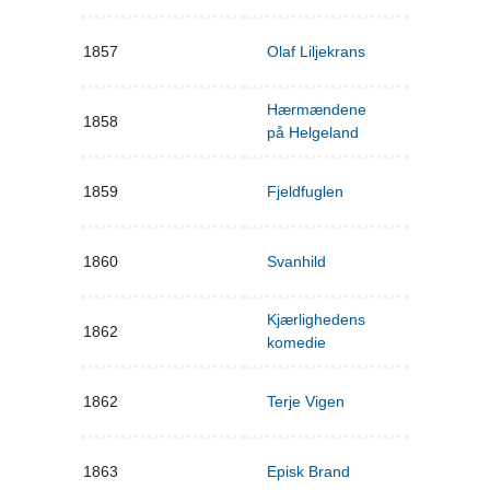
1857
Olaf Liljekrans
Hærmændene
1858
på Helgeland
1859
Fjeldfuglen
1860
Svanhild
Kjærlighedens
1862
komedie
1862
Terje Vigen
1863
Episk Brand