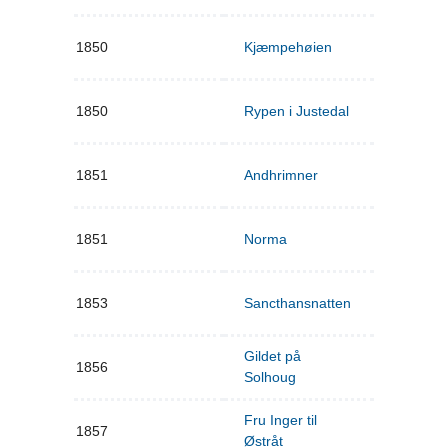
1850
Kjæmpehøien
1850
Rypen i Justedal
1851
Andhrimner
1851
Norma
1853
Sancthansnatten
Gildet på
1856
Solhoug
Fru Inger til
1857
Østråt