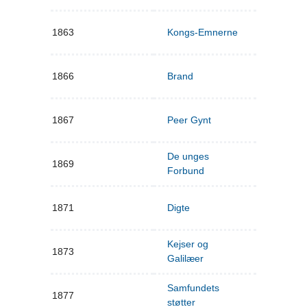
1863
Kongs-Emnerne
1866
Brand
1867
Peer Gynt
De unges
1869
Forbund
1871
Digte
Kejser og
1873
Galilæer
Samfundets
1877
støtter