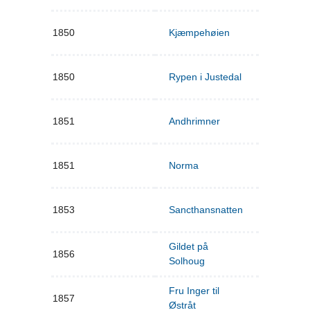
1850
Kjæmpehøien
1850
Rypen i Justedal
1851
Andhrimner
1851
Norma
1853
Sancthansnatten
Gildet på
1856
Solhoug
Fru Inger til
1857
Østråt