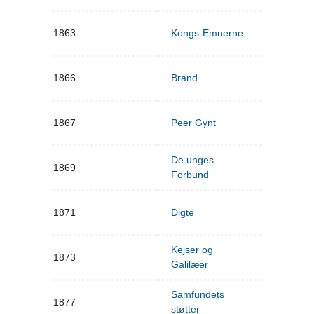
1863
Kongs-Emnerne
1866
Brand
1867
Peer Gynt
De unges
1869
Forbund
1871
Digte
Kejser og
1873
Galilæer
Samfundets
1877
støtter