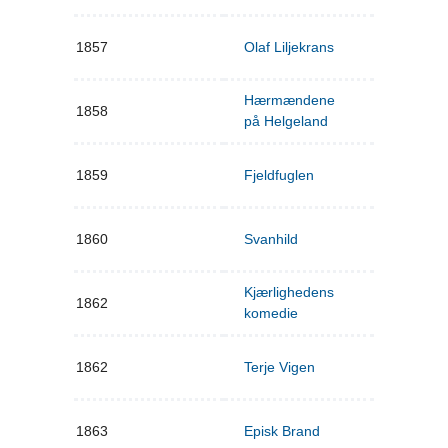
1857
Olaf Liljekrans
Hærmændene
1858
på Helgeland
1859
Fjeldfuglen
1860
Svanhild
Kjærlighedens
1862
komedie
1862
Terje Vigen
1863
Episk Brand