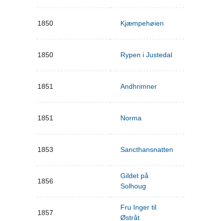
1850
Kjæmpehøien
1850
Rypen i Justedal
1851
Andhrimner
1851
Norma
1853
Sancthansnatten
Gildet på
1856
Solhoug
Fru Inger til
1857
Østråt