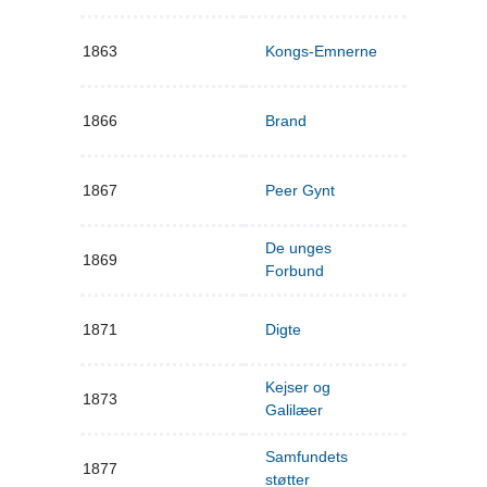
1863
Kongs-Emnerne
1866
Brand
1867
Peer Gynt
De unges
1869
Forbund
1871
Digte
Kejser og
1873
Galilæer
Samfundets
1877
støtter