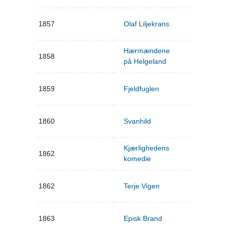
1857
Olaf Liljekrans
Hærmændene
1858
på Helgeland
1859
Fjeldfuglen
1860
Svanhild
Kjærlighedens
1862
komedie
1862
Terje Vigen
1863
Episk Brand