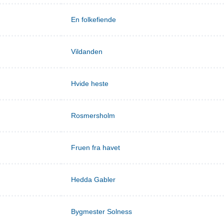
En folkefiende
Vildanden
Hvide heste
Rosmersholm
Fruen fra havet
Hedda Gabler
Bygmester Solness