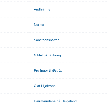
Andhrimner
Norma
Sancthansnatten
Gildet på Solhoug
Fru Inger til Østråt
Olaf Liljekrans
Hærmændene på Helgeland