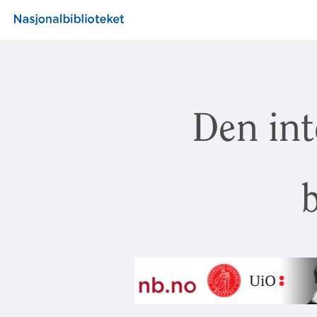
Den int
b