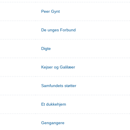
Peer Gynt
De unges Forbund
Digte
Kejser og Galilæer
Samfundets støtter
Et dukkehjem
Gengangere