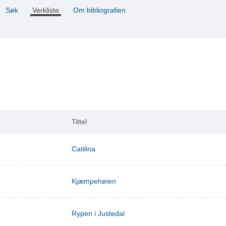
Søk
Verkliste
Om bibliografien
Tittel
Catilina
Kjæmpehøien
Rypen i Justedal