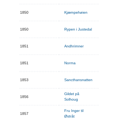
1850
Kjæmpehøien
1850
Rypen i Justedal
1851
Andhrimner
1851
Norma
1853
Sancthansnatten
Gildet på
1856
Solhoug
Fru Inger til
1857
Østråt