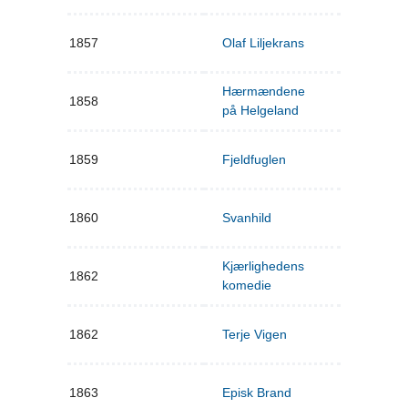
1857
Olaf Liljekrans
Hærmændene
1858
på Helgeland
1859
Fjeldfuglen
1860
Svanhild
Kjærlighedens
1862
komedie
1862
Terje Vigen
1863
Episk Brand