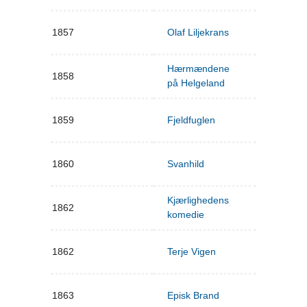
1857
Olaf Liljekrans
Hærmændene
1858
på Helgeland
1859
Fjeldfuglen
1860
Svanhild
Kjærlighedens
1862
komedie
1862
Terje Vigen
1863
Episk Brand