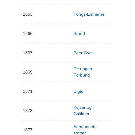
1863
Kongs-Emnerne
1866
Brand
1867
Peer Gynt
De unges
1869
Forbund
1871
Digte
Kejser og
1873
Galilæer
Samfundets
1877
støtter