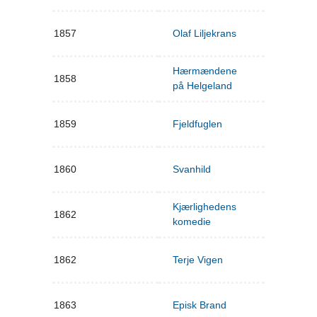
1857
Olaf Liljekrans
Hærmændene
1858
på Helgeland
1859
Fjeldfuglen
1860
Svanhild
Kjærlighedens
1862
komedie
1862
Terje Vigen
1863
Episk Brand