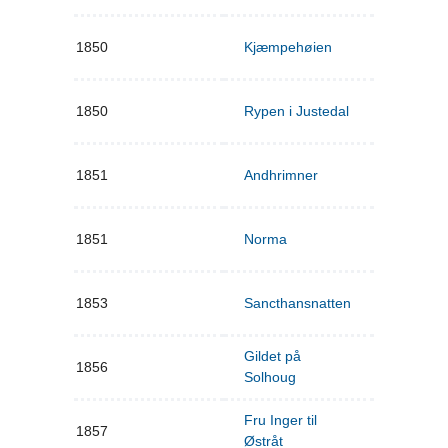
1850
Kjæmpehøien
1850
Rypen i Justedal
1851
Andhrimner
1851
Norma
1853
Sancthansnatten
Gildet på
1856
Solhoug
Fru Inger til
1857
Østråt