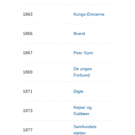
1863
Kongs-Emnerne
1866
Brand
1867
Peer Gynt
De unges
1869
Forbund
1871
Digte
Kejser og
1873
Galilæer
Samfundets
1877
støtter