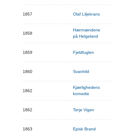
1857
Olaf Liljekrans
Hærmændene
1858
på Helgeland
1859
Fjeldfuglen
1860
Svanhild
Kjærlighedens
1862
komedie
1862
Terje Vigen
1863
Episk Brand