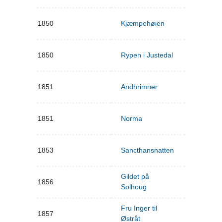
1850
Kjæmpehøien
1850
Rypen i Justedal
1851
Andhrimner
1851
Norma
1853
Sancthansnatten
Gildet på
1856
Solhoug
Fru Inger til
1857
Østråt