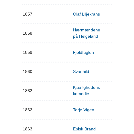
1857
Olaf Liljekrans
Hærmændene
1858
på Helgeland
1859
Fjeldfuglen
1860
Svanhild
Kjærlighedens
1862
komedie
1862
Terje Vigen
1863
Episk Brand