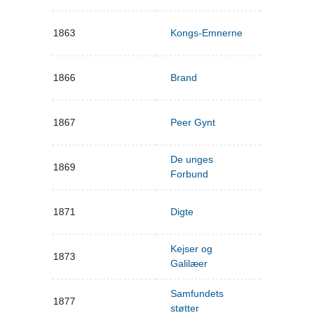
1863
Kongs-Emnerne
1866
Brand
1867
Peer Gynt
De unges
1869
Forbund
1871
Digte
Kejser og
1873
Galilæer
Samfundets
1877
støtter