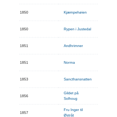
1850
Kjæmpehøien
1850
Rypen i Justedal
1851
Andhrimner
1851
Norma
1853
Sancthansnatten
Gildet på
1856
Solhoug
Fru Inger til
1857
Østråt