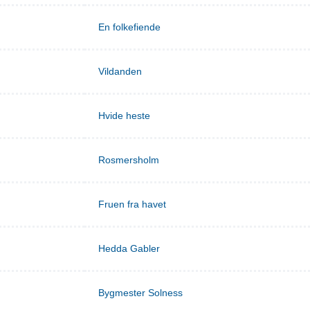
En folkefiende
Vildanden
Hvide heste
Rosmersholm
Fruen fra havet
Hedda Gabler
Bygmester Solness