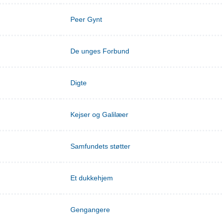
Peer Gynt
De unges Forbund
Digte
Kejser og Galilæer
Samfundets støtter
Et dukkehjem
Gengangere