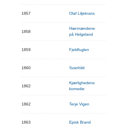
1857
Olaf Liljekrans
Hærmændene
1858
på Helgeland
1859
Fjeldfuglen
1860
Svanhild
Kjærlighedens
1862
komedie
1862
Terje Vigen
1863
Episk Brand