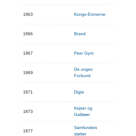
1863
Kongs-Emnerne
1866
Brand
1867
Peer Gynt
De unges
1869
Forbund
1871
Digte
Kejser og
1873
Galilæer
Samfundets
1877
støtter