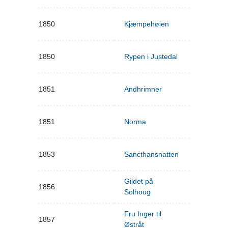
1850
Kjæmpehøien
1850
Rypen i Justedal
1851
Andhrimner
1851
Norma
1853
Sancthansnatten
Gildet på
1856
Solhoug
Fru Inger til
1857
Østråt