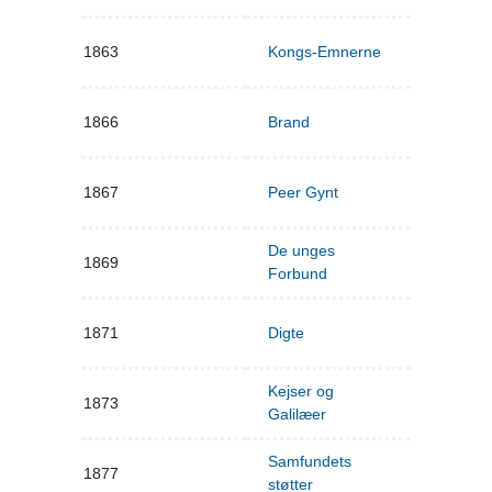
1863
Kongs-Emnerne
1866
Brand
1867
Peer Gynt
De unges
1869
Forbund
1871
Digte
Kejser og
1873
Galilæer
Samfundets
1877
støtter