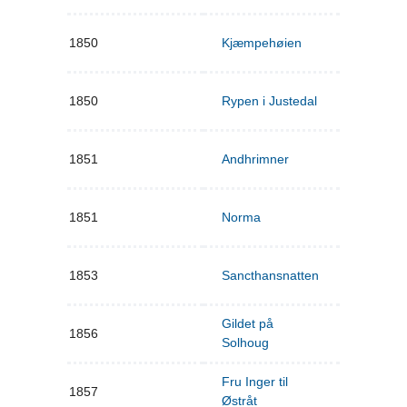
1850
Kjæmpehøien
1850
Rypen i Justedal
1851
Andhrimner
1851
Norma
1853
Sancthansnatten
Gildet på
1856
Solhoug
Fru Inger til
1857
Østråt