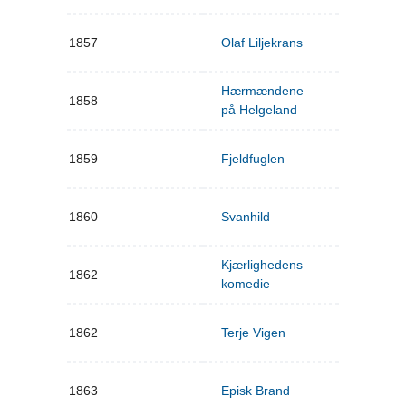
1857
Olaf Liljekrans
Hærmændene
1858
på Helgeland
1859
Fjeldfuglen
1860
Svanhild
Kjærlighedens
1862
komedie
1862
Terje Vigen
1863
Episk Brand