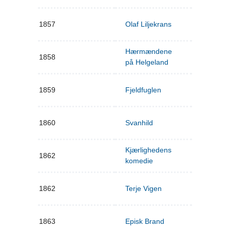
1857
Olaf Liljekrans
Hærmændene
1858
på Helgeland
1859
Fjeldfuglen
1860
Svanhild
Kjærlighedens
1862
komedie
1862
Terje Vigen
1863
Episk Brand