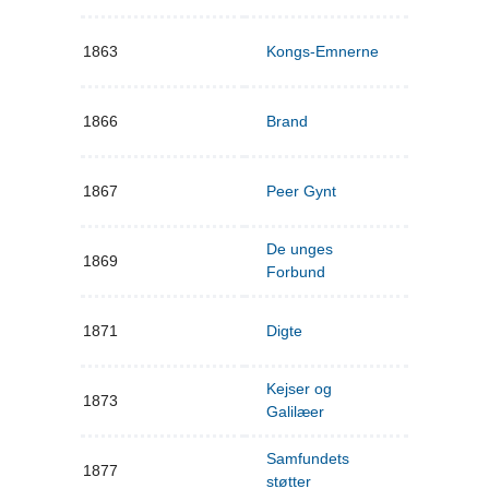
1863
Kongs-Emnerne
1866
Brand
1867
Peer Gynt
De unges
1869
Forbund
1871
Digte
Kejser og
1873
Galilæer
Samfundets
1877
støtter