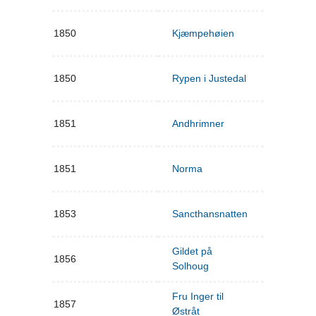
1850
Kjæmpehøien
1850
Rypen i Justedal
1851
Andhrimner
1851
Norma
1853
Sancthansnatten
Gildet på
1856
Solhoug
Fru Inger til
1857
Østråt