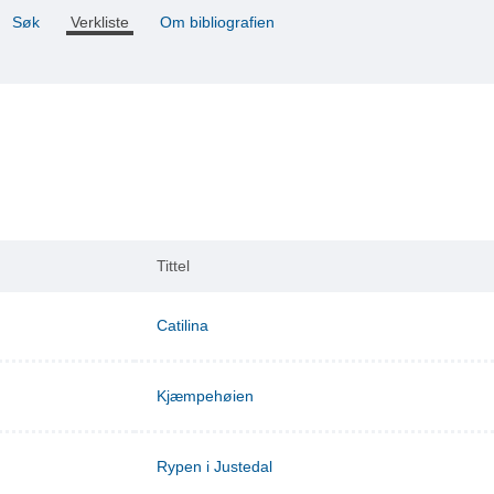
Søk
Verkliste
Om bibliografien
Tittel
Catilina
Kjæmpehøien
Rypen i Justedal