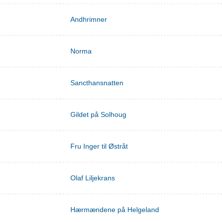
Andhrimner
Norma
Sancthansnatten
Gildet på Solhoug
Fru Inger til Østråt
Olaf Liljekrans
Hærmændene på Helgeland