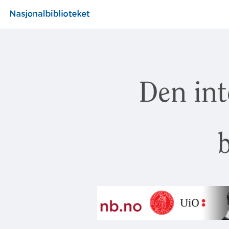
Den int
b