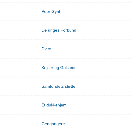
Peer Gynt
De unges Forbund
Digte
Kejser og Galilæer
Samfundets støtter
Et dukkehjem
Gengangere