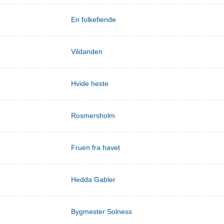
En folkefiende
Vildanden
Hvide heste
Rosmersholm
Fruen fra havet
Hedda Gabler
Bygmester Solness