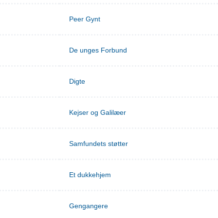
Peer Gynt
De unges Forbund
Digte
Kejser og Galilæer
Samfundets støtter
Et dukkehjem
Gengangere