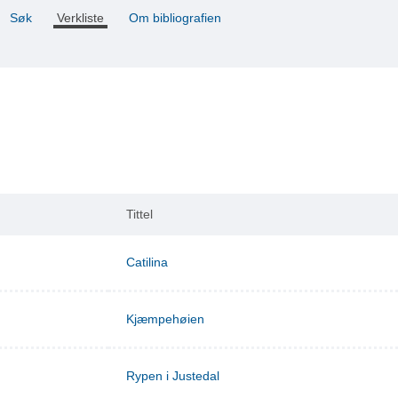
Søk
Verkliste
Om bibliografien
Tittel
Catilina
Kjæmpehøien
Rypen i Justedal