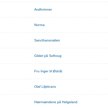
Andhrimner
Norma
Sancthansnatten
Gildet på Solhoug
Fru Inger til Østråt
Olaf Liljekrans
Hærmændene på Helgeland