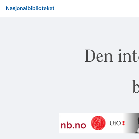
Den int
b