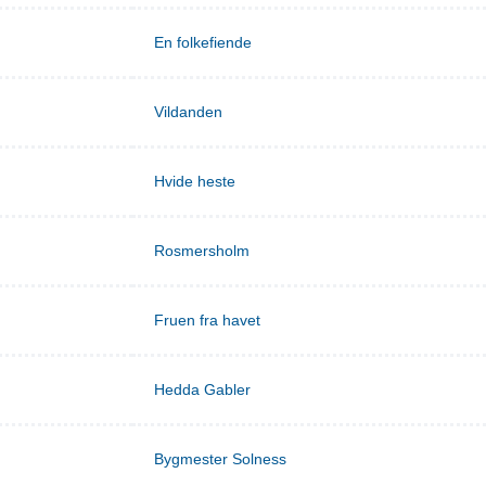
En folkefiende
Vildanden
Hvide heste
Rosmersholm
Fruen fra havet
Hedda Gabler
Bygmester Solness