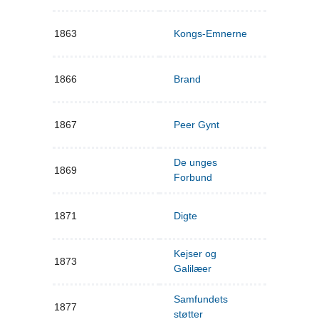
1863
Kongs-Emnerne
1866
Brand
1867
Peer Gynt
De unges
1869
Forbund
1871
Digte
Kejser og
1873
Galilæer
Samfundets
1877
støtter