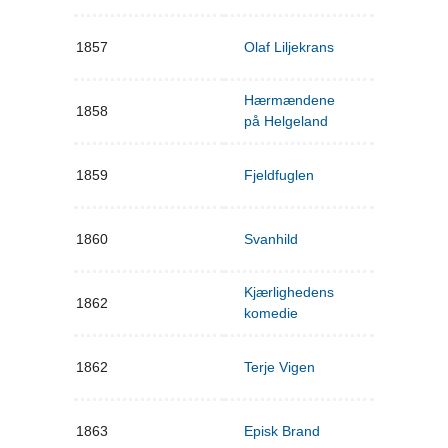
1857
Olaf Liljekrans
Hærmændene
1858
på Helgeland
1859
Fjeldfuglen
1860
Svanhild
Kjærlighedens
1862
komedie
1862
Terje Vigen
1863
Episk Brand