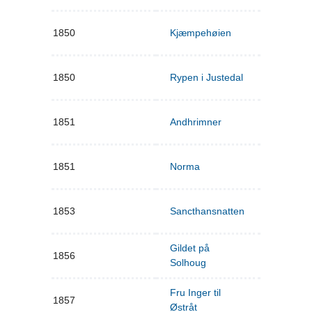
1850
Kjæmpehøien
1850
Rypen i Justedal
1851
Andhrimner
1851
Norma
1853
Sancthansnatten
Gildet på
1856
Solhoug
Fru Inger til
1857
Østråt