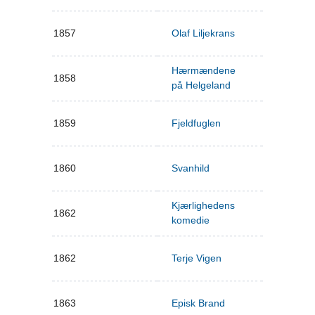
1857
Olaf Liljekrans
Hærmændene
1858
på Helgeland
1859
Fjeldfuglen
1860
Svanhild
Kjærlighedens
1862
komedie
1862
Terje Vigen
1863
Episk Brand