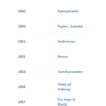
1850
Kjæmpehøien
1850
Rypen i Justedal
1851
Andhrimner
1851
Norma
1853
Sancthansnatten
Gildet på
1856
Solhoug
Fru Inger til
1857
Østråt