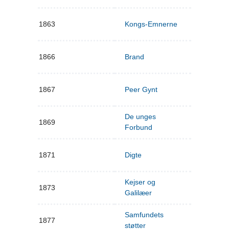
1863
Kongs-Emnerne
1866
Brand
1867
Peer Gynt
De unges
1869
Forbund
1871
Digte
Kejser og
1873
Galilæer
Samfundets
1877
støtter