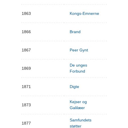
1863
Kongs-Emnerne
1866
Brand
1867
Peer Gynt
De unges
1869
Forbund
1871
Digte
Kejser og
1873
Galilæer
Samfundets
1877
støtter