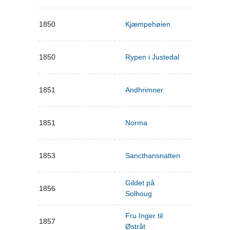
1850
Kjæmpehøien
1850
Rypen i Justedal
1851
Andhrimner
1851
Norma
1853
Sancthansnatten
Gildet på
1856
Solhoug
Fru Inger til
1857
Østråt