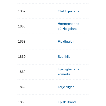
1857
Olaf Liljekrans
Hærmændene
1858
på Helgeland
1859
Fjeldfuglen
1860
Svanhild
Kjærlighedens
1862
komedie
1862
Terje Vigen
1863
Episk Brand