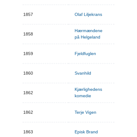
1857
Olaf Liljekrans
Hærmændene
1858
på Helgeland
1859
Fjeldfuglen
1860
Svanhild
Kjærlighedens
1862
komedie
1862
Terje Vigen
1863
Episk Brand