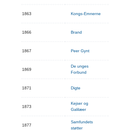
1863
Kongs-Emnerne
1866
Brand
1867
Peer Gynt
De unges
1869
Forbund
1871
Digte
Kejser og
1873
Galilæer
Samfundets
1877
støtter