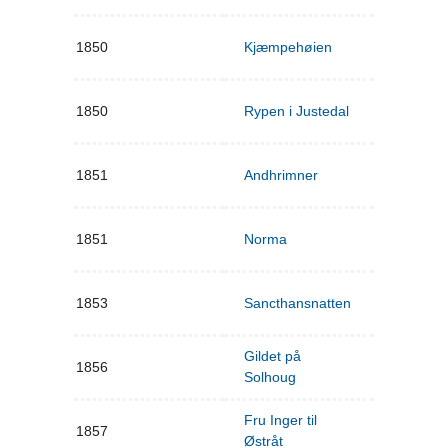
1850
Kjæmpehøien
1850
Rypen i Justedal
1851
Andhrimner
1851
Norma
1853
Sancthansnatten
Gildet på
1856
Solhoug
Fru Inger til
1857
Østråt