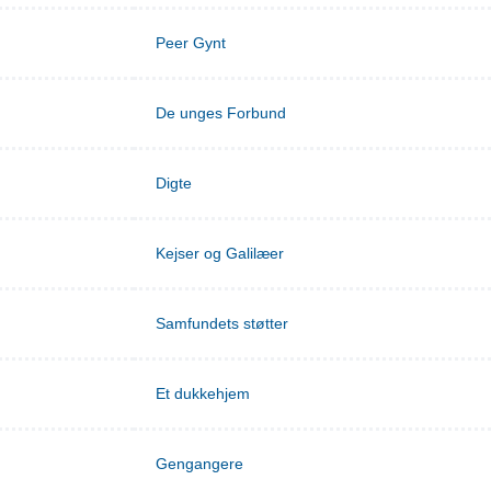
Peer Gynt
De unges Forbund
Digte
Kejser og Galilæer
Samfundets støtter
Et dukkehjem
Gengangere