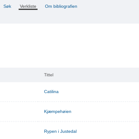
Søk
Verkliste
Om bibliografien
Tittel
Catilina
Kjæmpehøien
Rypen i Justedal