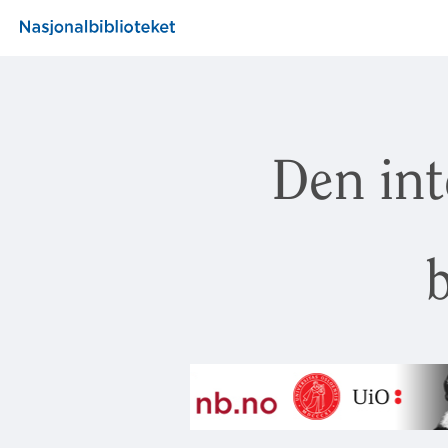
Den int
b