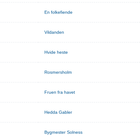
En folkefiende
Vildanden
Hvide heste
Rosmersholm
Fruen fra havet
Hedda Gabler
Bygmester Solness