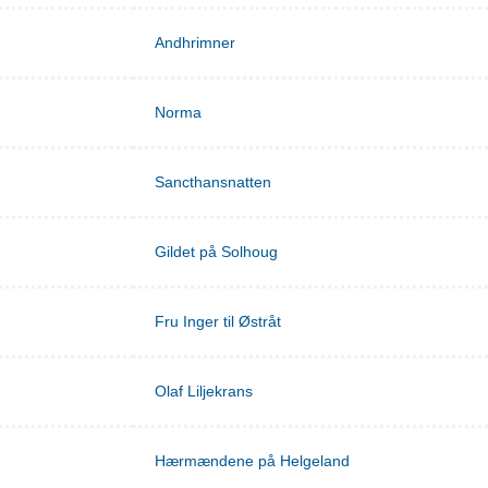
Andhrimner
Norma
Sancthansnatten
Gildet på Solhoug
Fru Inger til Østråt
Olaf Liljekrans
Hærmændene på Helgeland