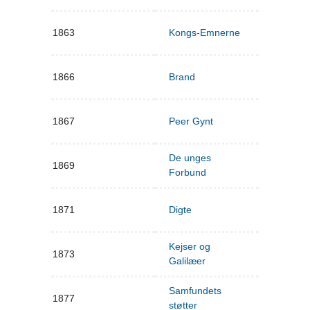
1863
Kongs-Emnerne
1866
Brand
1867
Peer Gynt
De unges
1869
Forbund
1871
Digte
Kejser og
1873
Galilæer
Samfundets
1877
støtter