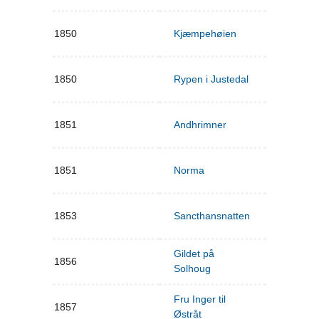
1850
Kjæmpehøien
1850
Rypen i Justedal
1851
Andhrimner
1851
Norma
1853
Sancthansnatten
Gildet på
1856
Solhoug
Fru Inger til
1857
Østråt