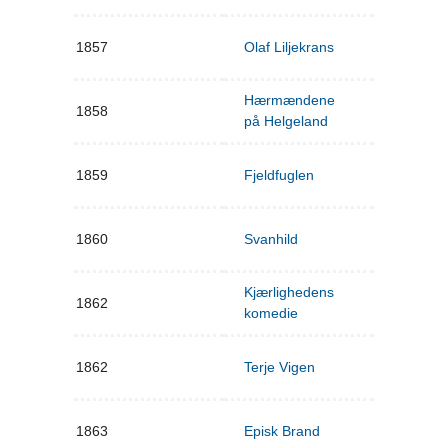
1857
Olaf Liljekrans
Hærmændene
1858
på Helgeland
1859
Fjeldfuglen
1860
Svanhild
Kjærlighedens
1862
komedie
1862
Terje Vigen
1863
Episk Brand