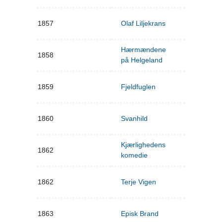
1857
Olaf Liljekrans
Hærmændene
1858
på Helgeland
1859
Fjeldfuglen
1860
Svanhild
Kjærlighedens
1862
komedie
1862
Terje Vigen
1863
Episk Brand