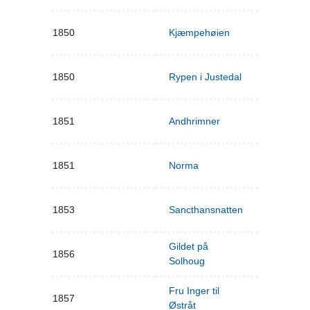
1850
Kjæmpehøien
1850
Rypen i Justedal
1851
Andhrimner
1851
Norma
1853
Sancthansnatten
Gildet på
1856
Solhoug
Fru Inger til
1857
Østråt