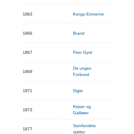
1863
Kongs-Emnerne
1866
Brand
1867
Peer Gynt
De unges
1869
Forbund
1871
Digte
Kejser og
1873
Galilæer
Samfundets
1877
støtter