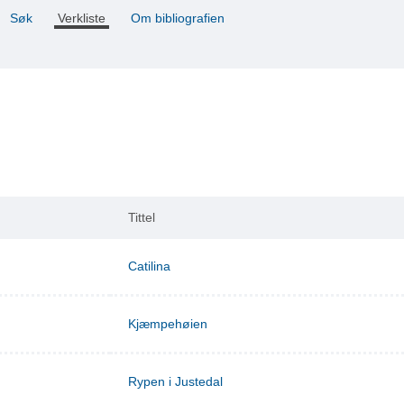
Søk
Verkliste
Om bibliografien
Tittel
Catilina
Kjæmpehøien
Rypen i Justedal