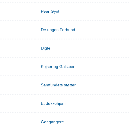
Peer Gynt
De unges Forbund
Digte
Kejser og Galilæer
Samfundets støtter
Et dukkehjem
Gengangere