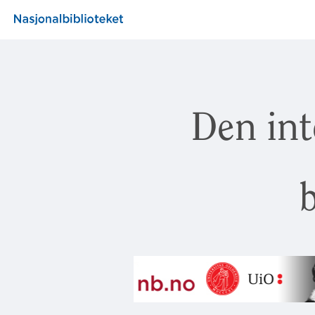
Den int
b