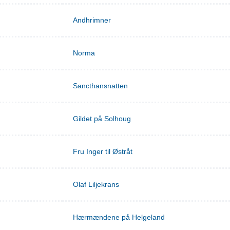
Andhrimner
Norma
Sancthansnatten
Gildet på Solhoug
Fru Inger til Østråt
Olaf Liljekrans
Hærmændene på Helgeland