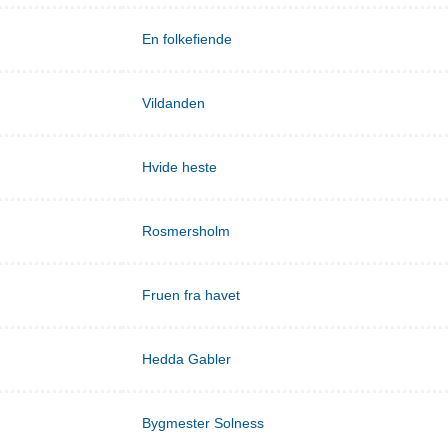
En folkefiende
Vildanden
Hvide heste
Rosmersholm
Fruen fra havet
Hedda Gabler
Bygmester Solness