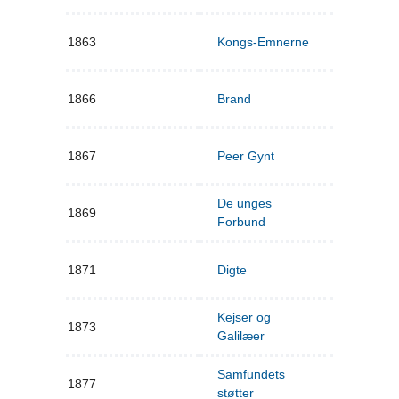
1863
Kongs-Emnerne
1866
Brand
1867
Peer Gynt
De unges
1869
Forbund
1871
Digte
Kejser og
1873
Galilæer
Samfundets
1877
støtter