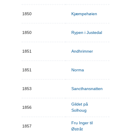
1850
Kjæmpehøien
1850
Rypen i Justedal
1851
Andhrimner
1851
Norma
1853
Sancthansnatten
Gildet på
1856
Solhoug
Fru Inger til
1857
Østråt