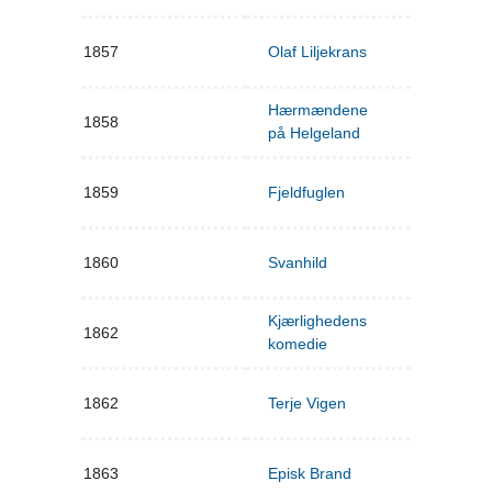
1857
Olaf Liljekrans
Hærmændene
1858
på Helgeland
1859
Fjeldfuglen
1860
Svanhild
Kjærlighedens
1862
komedie
1862
Terje Vigen
1863
Episk Brand