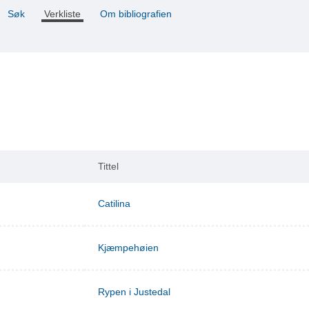
Søk
Verkliste
Om bibliografien
Tittel
Catilina
Kjæmpehøien
Rypen i Justedal