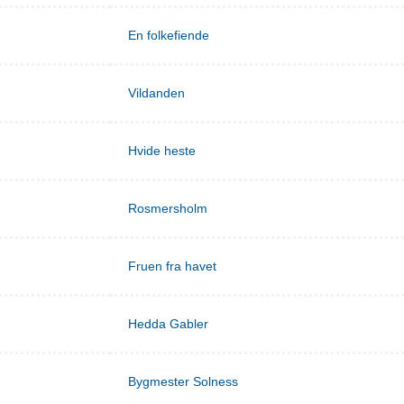
En folkefiende
Vildanden
Hvide heste
Rosmersholm
Fruen fra havet
Hedda Gabler
Bygmester Solness