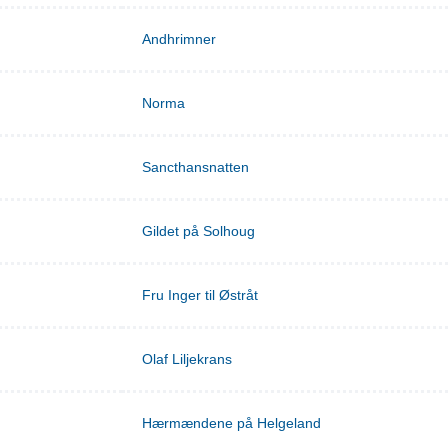
Andhrimner
Norma
Sancthansnatten
Gildet på Solhoug
Fru Inger til Østråt
Olaf Liljekrans
Hærmændene på Helgeland