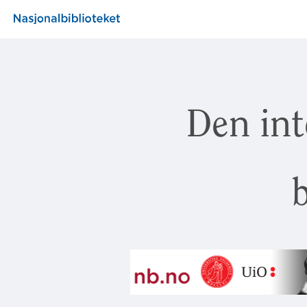
Den int
b