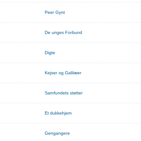
Peer Gynt
De unges Forbund
Digte
Kejser og Galilæer
Samfundets støtter
Et dukkehjem
Gengangere