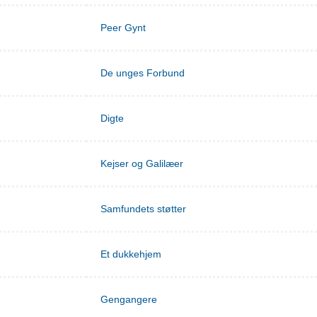
Peer Gynt
De unges Forbund
Digte
Kejser og Galilæer
Samfundets støtter
Et dukkehjem
Gengangere