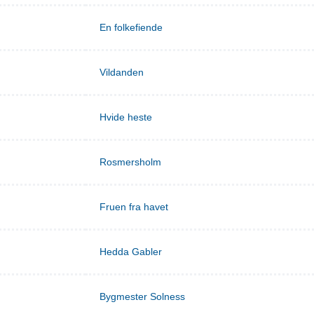
En folkefiende
Vildanden
Hvide heste
Rosmersholm
Fruen fra havet
Hedda Gabler
Bygmester Solness