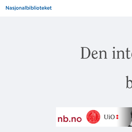
Den int
b