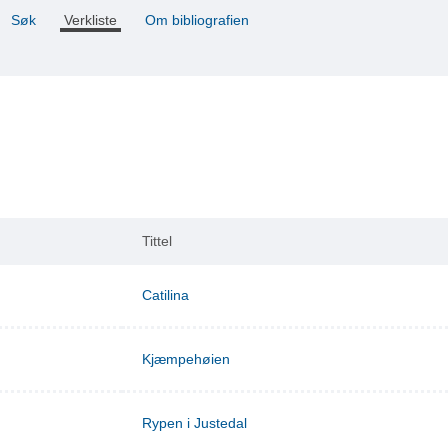
Søk
Verkliste
Om bibliografien
Tittel
Catilina
Kjæmpehøien
Rypen i Justedal