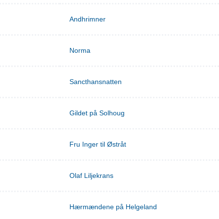
Andhrimner
Norma
Sancthansnatten
Gildet på Solhoug
Fru Inger til Østråt
Olaf Liljekrans
Hærmændene på Helgeland