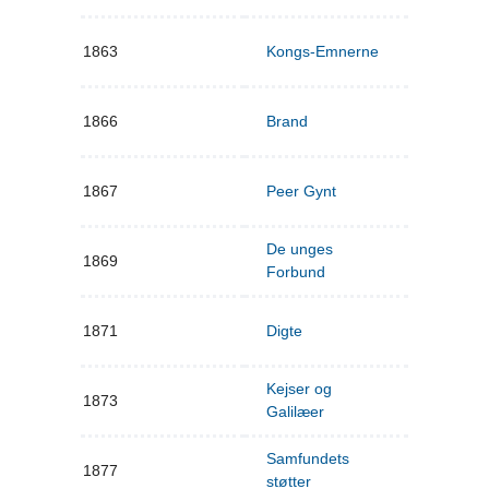
1863
Kongs-Emnerne
1866
Brand
1867
Peer Gynt
De unges
1869
Forbund
1871
Digte
Kejser og
1873
Galilæer
Samfundets
1877
støtter