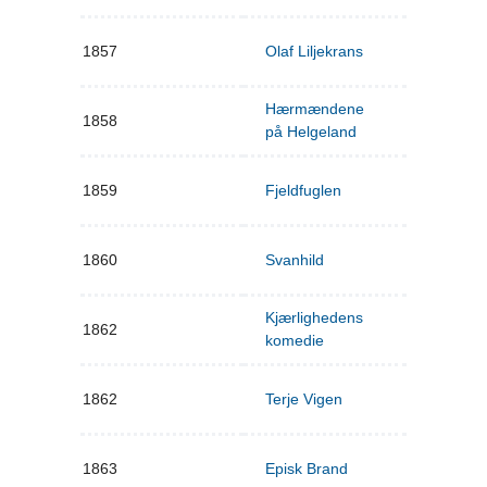
1857
Olaf Liljekrans
Hærmændene
1858
på Helgeland
1859
Fjeldfuglen
1860
Svanhild
Kjærlighedens
1862
komedie
1862
Terje Vigen
1863
Episk Brand