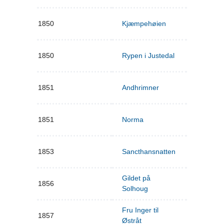
1850
Kjæmpehøien
1850
Rypen i Justedal
1851
Andhrimner
1851
Norma
1853
Sancthansnatten
Gildet på
1856
Solhoug
Fru Inger til
1857
Østråt