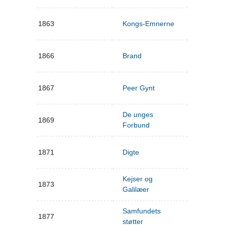
1863
Kongs-Emnerne
1866
Brand
1867
Peer Gynt
De unges
1869
Forbund
1871
Digte
Kejser og
1873
Galilæer
Samfundets
1877
støtter