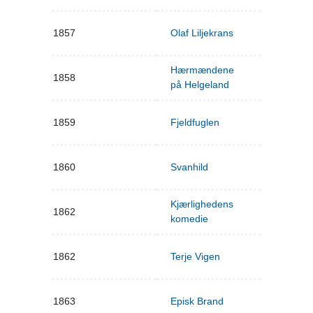
1857
Olaf Liljekrans
Hærmændene
1858
på Helgeland
1859
Fjeldfuglen
1860
Svanhild
Kjærlighedens
1862
komedie
1862
Terje Vigen
1863
Episk Brand