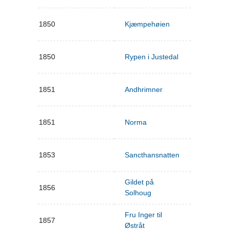
1850
Kjæmpehøien
1850
Rypen i Justedal
1851
Andhrimner
1851
Norma
1853
Sancthansnatten
Gildet på
1856
Solhoug
Fru Inger til
1857
Østråt