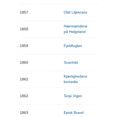
1857
Olaf Liljekrans
Hærmændene
1858
på Helgeland
1859
Fjeldfuglen
1860
Svanhild
Kjærlighedens
1862
komedie
1862
Terje Vigen
1863
Episk Brand