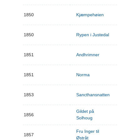
1850
Kjæmpehøien
1850
Rypen i Justedal
1851
Andhrimner
1851
Norma
1853
Sancthansnatten
Gildet på
1856
Solhoug
Fru Inger til
1857
Østråt