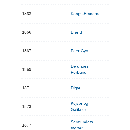
1863
Kongs-Emnerne
1866
Brand
1867
Peer Gynt
De unges
1869
Forbund
1871
Digte
Kejser og
1873
Galilæer
Samfundets
1877
støtter