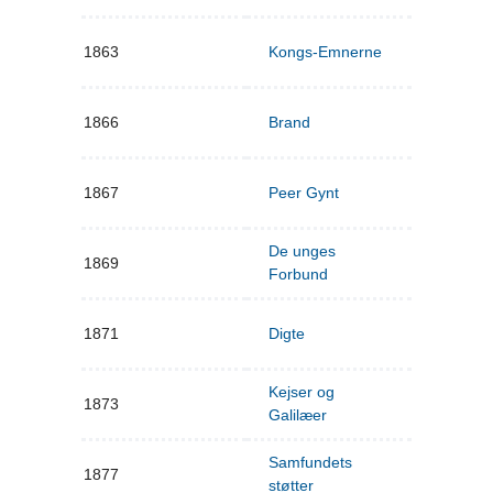
1863
Kongs-Emnerne
1866
Brand
1867
Peer Gynt
De unges
1869
Forbund
1871
Digte
Kejser og
1873
Galilæer
Samfundets
1877
støtter