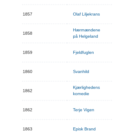
1857
Olaf Liljekrans
Hærmændene
1858
på Helgeland
1859
Fjeldfuglen
1860
Svanhild
Kjærlighedens
1862
komedie
1862
Terje Vigen
1863
Episk Brand