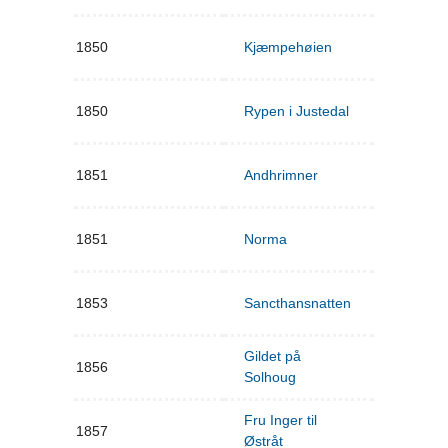
1850
Kjæmpehøien
1850
Rypen i Justedal
1851
Andhrimner
1851
Norma
1853
Sancthansnatten
Gildet på
1856
Solhoug
Fru Inger til
1857
Østråt