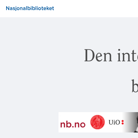
Den int
b