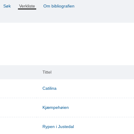
Søk
Verkliste
Om bibliografien
Tittel
Catilina
Kjæmpehøien
Rypen i Justedal