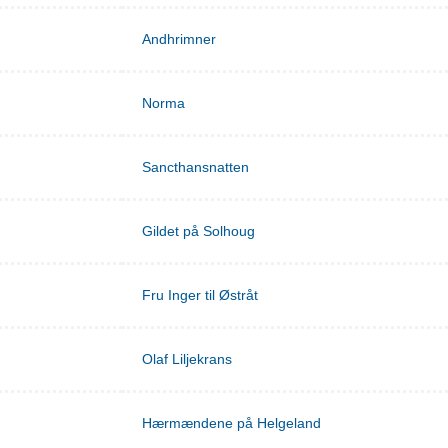
Andhrimner
Norma
Sancthansnatten
Gildet på Solhoug
Fru Inger til Østråt
Olaf Liljekrans
Hærmændene på Helgeland