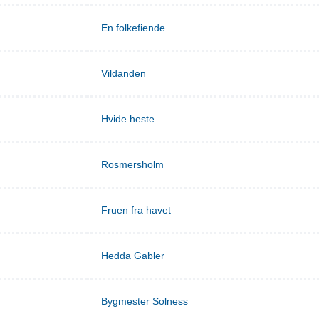
En folkefiende
Vildanden
Hvide heste
Rosmersholm
Fruen fra havet
Hedda Gabler
Bygmester Solness