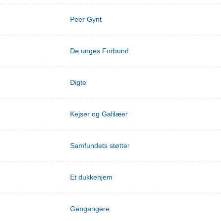
Peer Gynt
De unges Forbund
Digte
Kejser og Galilæer
Samfundets støtter
Et dukkehjem
Gengangere