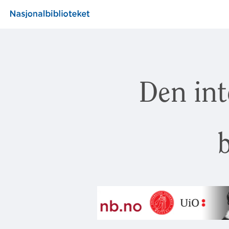
Den int
b