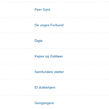
Peer Gynt
De unges Forbund
Digte
Kejser og Galilæer
Samfundets støtter
Et dukkehjem
Gengangere