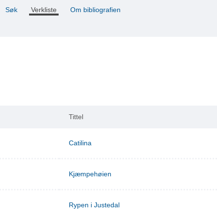
Søk
Verkliste
Om bibliografien
Tittel
Catilina
Kjæmpehøien
Rypen i Justedal