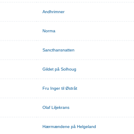
Andhrimner
Norma
Sancthansnatten
Gildet på Solhoug
Fru Inger til Østråt
Olaf Liljekrans
Hærmændene på Helgeland