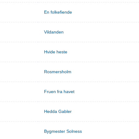
En folkefiende
Vildanden
Hvide heste
Rosmersholm
Fruen fra havet
Hedda Gabler
Bygmester Solness