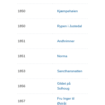
1850
Kjæmpehøien
1850
Rypen i Justedal
1851
Andhrimner
1851
Norma
1853
Sancthansnatten
Gildet på
1856
Solhoug
Fru Inger til
1857
Østråt