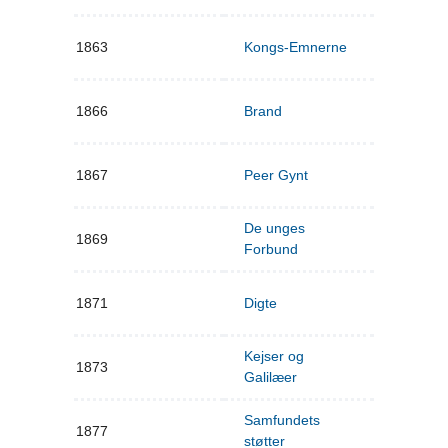
1863
Kongs-Emnerne
1866
Brand
1867
Peer Gynt
De unges
1869
Forbund
1871
Digte
Kejser og
1873
Galilæer
Samfundets
1877
støtter