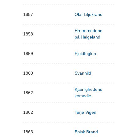
1857
Olaf Liljekrans
Hærmændene
1858
på Helgeland
1859
Fjeldfuglen
1860
Svanhild
Kjærlighedens
1862
komedie
1862
Terje Vigen
1863
Episk Brand