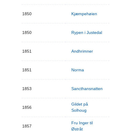
1850
Kjæmpehøien
1850
Rypen i Justedal
1851
Andhrimner
1851
Norma
1853
Sancthansnatten
Gildet på
1856
Solhoug
Fru Inger til
1857
Østråt