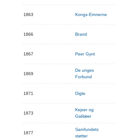
1863
Kongs-Emnerne
1866
Brand
1867
Peer Gynt
De unges
1869
Forbund
1871
Digte
Kejser og
1873
Galilæer
Samfundets
1877
støtter