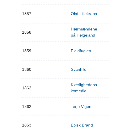
1857
Olaf Liljekrans
Hærmændene
1858
på Helgeland
1859
Fjeldfuglen
1860
Svanhild
Kjærlighedens
1862
komedie
1862
Terje Vigen
1863
Episk Brand