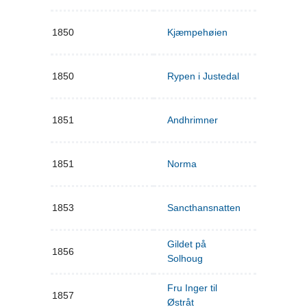
1850
Kjæmpehøien
1850
Rypen i Justedal
1851
Andhrimner
1851
Norma
1853
Sancthansnatten
Gildet på
1856
Solhoug
Fru Inger til
1857
Østråt