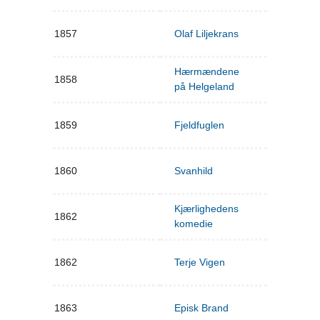
1857
Olaf Liljekrans
Hærmændene
1858
på Helgeland
1859
Fjeldfuglen
1860
Svanhild
Kjærlighedens
1862
komedie
1862
Terje Vigen
1863
Episk Brand