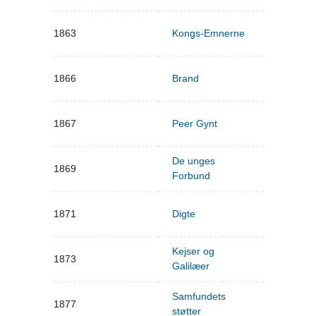
1863
Kongs-Emnerne
1866
Brand
1867
Peer Gynt
De unges
1869
Forbund
1871
Digte
Kejser og
1873
Galilæer
Samfundets
1877
støtter