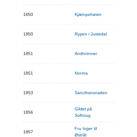
1850
Kjæmpehøien
1850
Rypen i Justedal
1851
Andhrimner
1851
Norma
1853
Sancthansnatten
Gildet på
1856
Solhoug
Fru Inger til
1857
Østråt