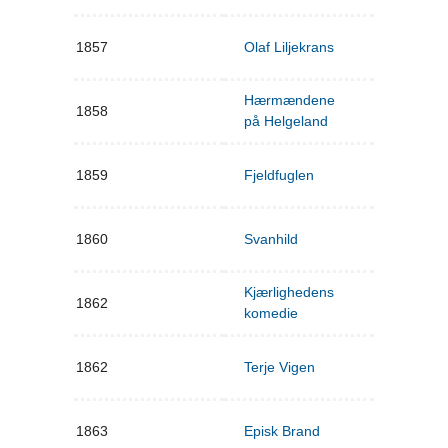
1857
Olaf Liljekrans
Hærmændene
1858
på Helgeland
1859
Fjeldfuglen
1860
Svanhild
Kjærlighedens
1862
komedie
1862
Terje Vigen
1863
Episk Brand