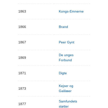
1863
Kongs-Emnerne
1866
Brand
1867
Peer Gynt
De unges
1869
Forbund
1871
Digte
Kejser og
1873
Galilæer
Samfundets
1877
støtter