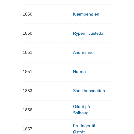
1850
Kjæmpehøien
1850
Rypen i Justedal
1851
Andhrimner
1851
Norma
1853
Sancthansnatten
Gildet på
1856
Solhoug
Fru Inger til
1857
Østråt