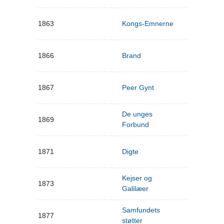
1863
Kongs-Emnerne
1866
Brand
1867
Peer Gynt
De unges
1869
Forbund
1871
Digte
Kejser og
1873
Galilæer
Samfundets
1877
støtter