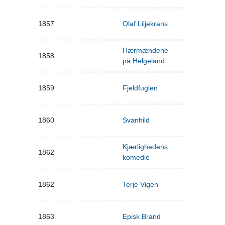
1857
Olaf Liljekrans
Hærmændene
1858
på Helgeland
1859
Fjeldfuglen
1860
Svanhild
Kjærlighedens
1862
komedie
1862
Terje Vigen
1863
Episk Brand