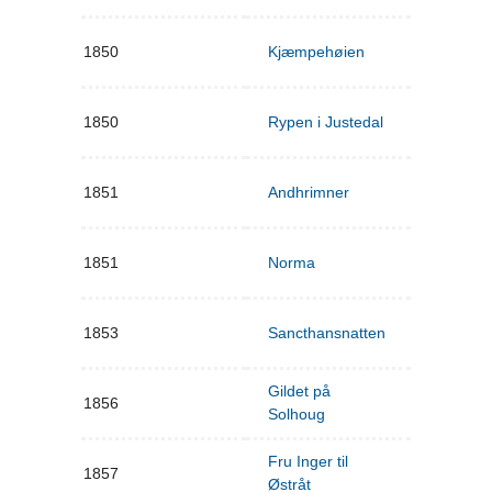
1850
Kjæmpehøien
1850
Rypen i Justedal
1851
Andhrimner
1851
Norma
1853
Sancthansnatten
Gildet på
1856
Solhoug
Fru Inger til
1857
Østråt