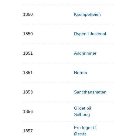
1850
Kjæmpehøien
1850
Rypen i Justedal
1851
Andhrimner
1851
Norma
1853
Sancthansnatten
Gildet på
1856
Solhoug
Fru Inger til
1857
Østråt