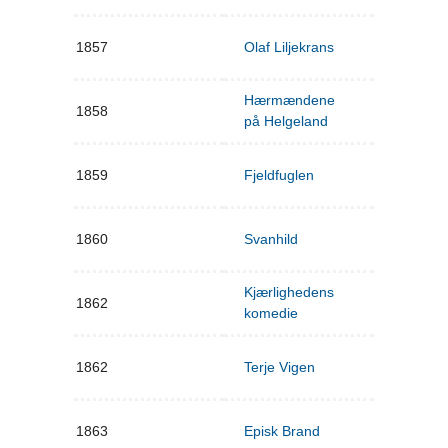
1857
Olaf Liljekrans
Hærmændene
1858
på Helgeland
1859
Fjeldfuglen
1860
Svanhild
Kjærlighedens
1862
komedie
1862
Terje Vigen
1863
Episk Brand