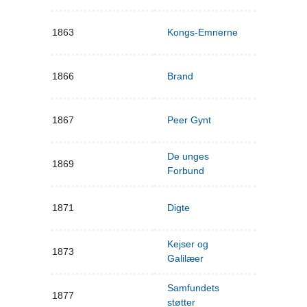
1863
Kongs-Emnerne
1866
Brand
1867
Peer Gynt
De unges
1869
Forbund
1871
Digte
Kejser og
1873
Galilæer
Samfundets
1877
støtter