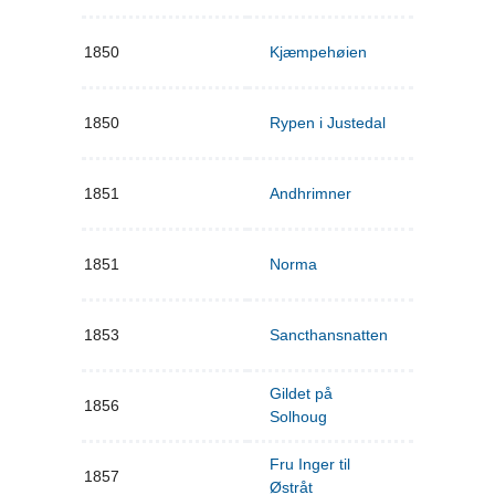
1850
Kjæmpehøien
1850
Rypen i Justedal
1851
Andhrimner
1851
Norma
1853
Sancthansnatten
Gildet på
1856
Solhoug
Fru Inger til
1857
Østråt