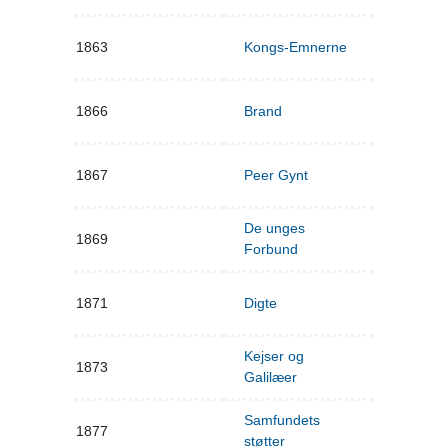
1863
Kongs-Emnerne
1866
Brand
1867
Peer Gynt
De unges
1869
Forbund
1871
Digte
Kejser og
1873
Galilæer
Samfundets
1877
støtter