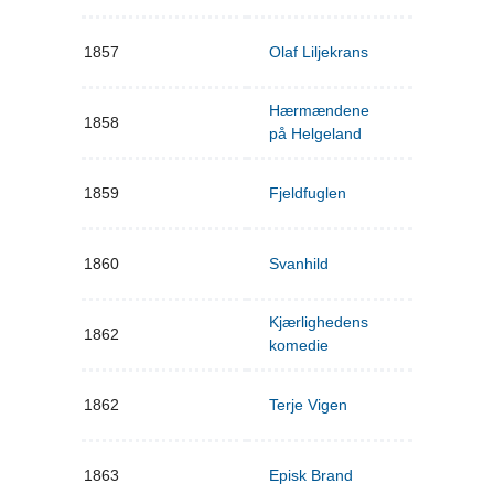
1857
Olaf Liljekrans
Hærmændene
1858
på Helgeland
1859
Fjeldfuglen
1860
Svanhild
Kjærlighedens
1862
komedie
1862
Terje Vigen
1863
Episk Brand