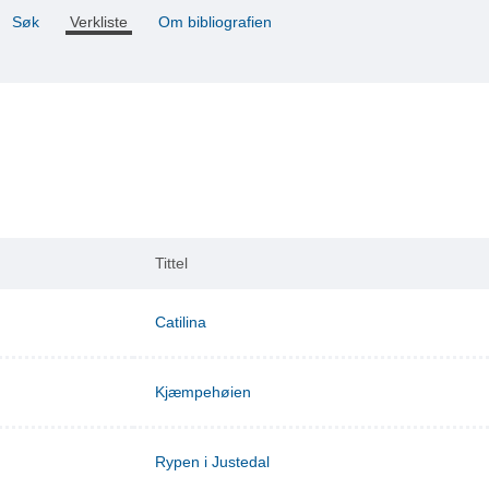
Søk
Verkliste
Om bibliografien
Tittel
Catilina
Kjæmpehøien
Rypen i Justedal