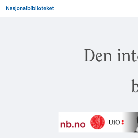
Den int
b