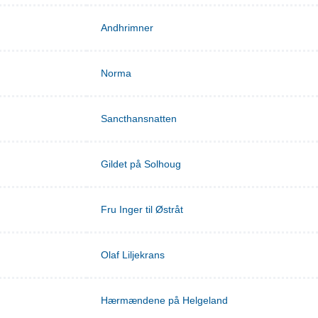
Andhrimner
Norma
Sancthansnatten
Gildet på Solhoug
Fru Inger til Østråt
Olaf Liljekrans
Hærmændene på Helgeland