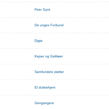
Peer Gynt
De unges Forbund
Digte
Kejser og Galilæer
Samfundets støtter
Et dukkehjem
Gengangere