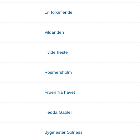
En folkefiende
Vildanden
Hvide heste
Rosmersholm
Fruen fra havet
Hedda Gabler
Bygmester Solness